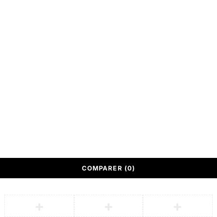
vente (CGV)
Meubles
Service Après vente
Nous contacter
(SAV)
© SOTUFAB, Tout droit réservé
Conçu par
Responsive Web Systems
Mentions légales
COMPARER
(0)