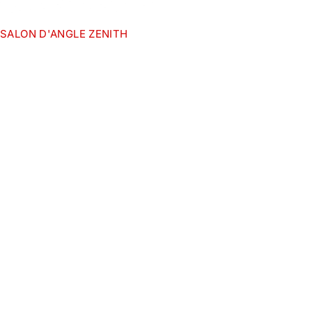
SALON D'ANGLE ZENITH
Inscrivez-vous à notre Newsletter !
Profitez de 10% de réduction sur toute commande
passée depuis notre site web
S'inscrire