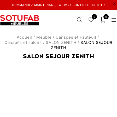
COMMANDEZ MAINTENANT, LA LIVRAISON EST GRATUITE !
0
0
Accueil
/
Meuble
/
Canapès et Fauteuil
/
Canapés et salons
/
SALON ZENITH
/
SALON SEJOUR
ZENITH
SALON SEJOUR ZENITH