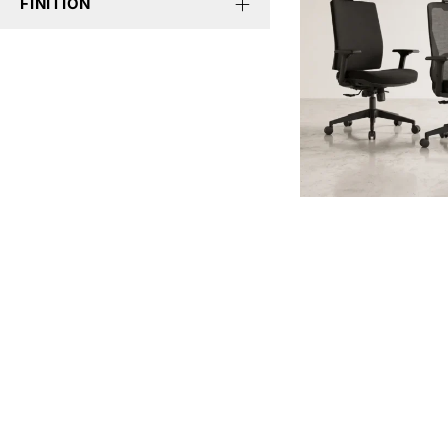
FINITION
ACCES RAP
Accueil
Le savoir-faire du meuble au service
News