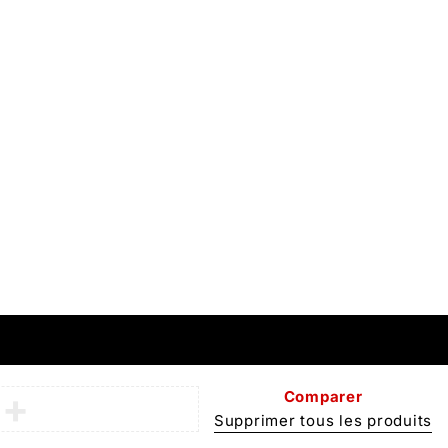
Profitez de 10% de réduction sur toute
commande passée depuis notre site web
te
S'inscrire
b Systems
Comparer
Supprimer tous les produits