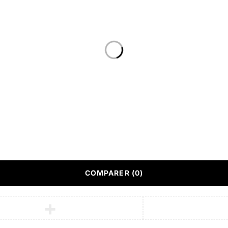
Showrooms
eubles
Conditions générales de ven
(CGV)
acter
Service Après vente (SAV)
ons légales
Conçu par
Responsive We
COMPARER
(0)