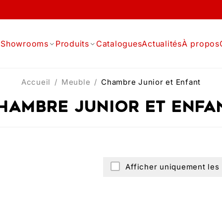
l
Showrooms
Produits
Catalogues
Actualités
À propos
Accueil
/
Meuble
/
Chambre Junior et Enfant
hambre Junior et Enfa
Afficher uniquement les