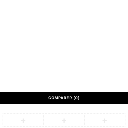
vente (CGV)
Meubles
Service Après vente
Nous contacter
(SAV)
© SOTUFAB, Tout droit réservé
Conçu par
Responsive Web Systems
Mentions légales
COMPARER
(0)