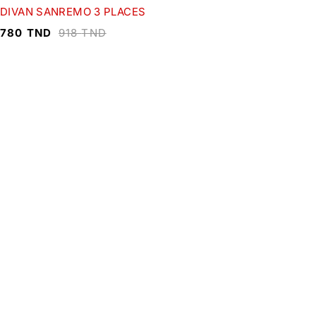
DIVAN SANREMO 3 PLACES
780
TND
918
TND
Inscrivez-vous à notre Newsletter !
Profitez de 10% de réduction sur toute commande
passée depuis notre site web
S'inscrire