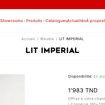
l
Showrooms
Produits
Catalogues
Actualités
À propos
Accueil
/
Meuble
/
LIT IMPERIAL
LIT IMPERIAL
Disponibilité:
En st
1'983
TND
Offrez à votre cham
Lit Impérial 160×200