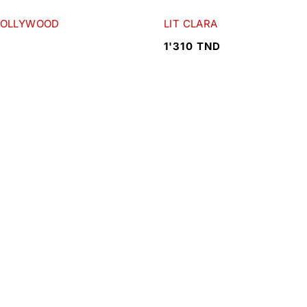
HOLLYWOOD
LIT CLARA
1'310
TND