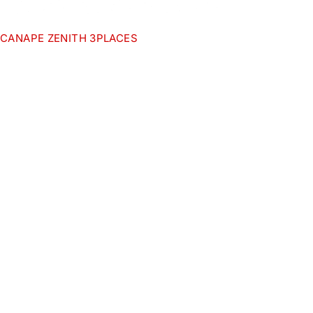
CANAPE ZENITH 3PLACES
ACCES RAP
Accueil
Le savoir-faire du meuble au service
News
de votre confort.
Sotufab M
Meubles design fabriqués en
Tunisie.
Nous cont