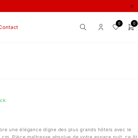
0
0
Contact
ock
bre une élégance digne des plus grands hôtels avec le
 cm. Pièce maîtresse absolue de votre espace nuit, ce lit