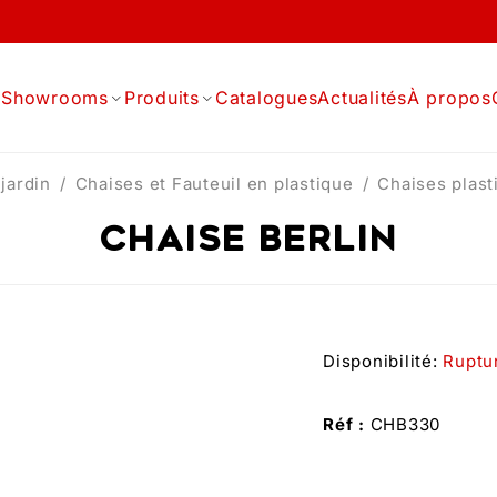
l
Showrooms
Produits
Catalogues
Actualités
À propos
jardin
/
Chaises et Fauteuil en plastique
/
Chaises plast
CHAISE BERLIN
Disponibilité:
Ruptu
Réf :
CHB330