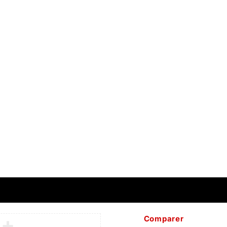
Inscrivez-vous à notre Newsletter !
Profitez de 10% de réduction sur toute
commande passée depuis notre site web
te
S'inscrire
b Systems
Comparer