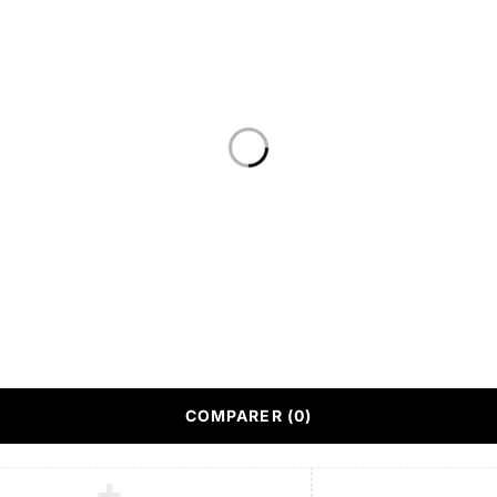
IDE
LIENS PRATIQUES
Catalogues
Showrooms
eubles
Conditions générales de ven
(CGV)
acter
Service Après vente (SAV)
ons légales
Conçu par
Responsive We
COMPARER
(0)