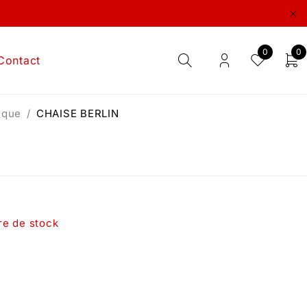
0
0
Contact
ique
/
CHAISE BERLIN
re de stock